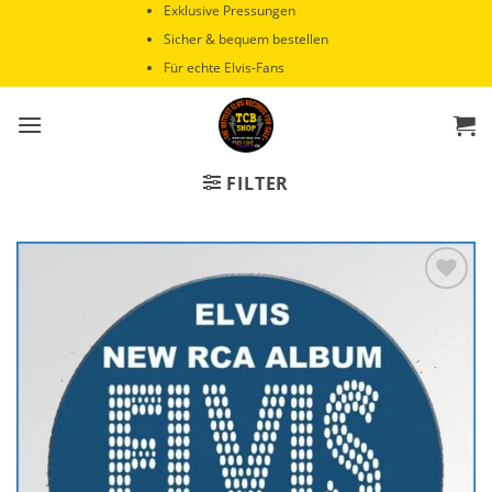
Zum
Exklusive Pressungen
Inhalt
Sicher & bequem bestellen
springen
Für echte Elvis-Fans
FILTER
Zur
Wunschliste
hinzufügen