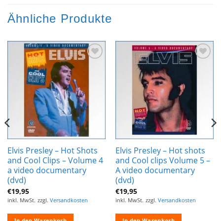
Ähnliche Produkte
Zur
Zur
Wunschliste
Wunschliste
hinzufügen
hinzufügen
Elvis Presley – Hot Shots
Elvis Presley – Hot shots
and Cool Clips – Volume 4
and Cool clips Volume 5 –
a video documentary
A video documentary
(dvd)
(dvd)
€
19,95
€
19,95
inkl. MwSt.
zzgl.
Versandkosten
inkl. MwSt.
zzgl.
Versandkosten
In den Warenkorb
In den Warenkorb