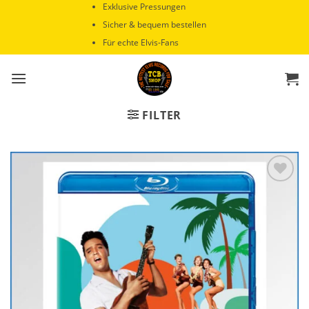
Zum
Exklusive Pressungen
Inhalt
Sicher & bequem bestellen
springen
Für echte Elvis-Fans
FILTER
Zur
Wunschliste
hinzufügen