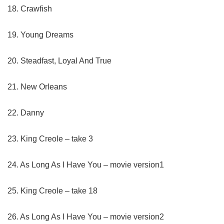
18. Crawfish
19. Young Dreams
20. Steadfast, Loyal And True
21. New Orleans
22. Danny
23. King Creole – take 3
24. As Long As I Have You – movie version1
25. King Creole – take 18
26. As Long As I Have You – movie version2