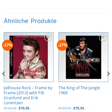
Ähnliche Produkte
-27%
-27%
Zur
Zur
Wunschliste
Wunschliste
hinzufügen
hinzufügen
Jailhouse Rock – Frame by
The King of The Jungle
Frame (2012) with Pål
1968
Granlund and Erik
Lorentzen
Ursprünglicher
Aktueller
Ursprünglicher
Aktueller
€
109,95
€
79,95
€
109,95
€
79,95
Preis
Preis
Preis
Preis