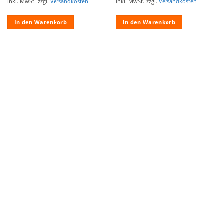
inkl. MwSt.
zzgl.
Versandkosten
inkl. MwSt.
zzgl.
Versandkosten
war:
ist:
war:
ist:
€109,95
€79,95.
€109,95
€79,95.
In den Warenkorb
In den Warenkorb