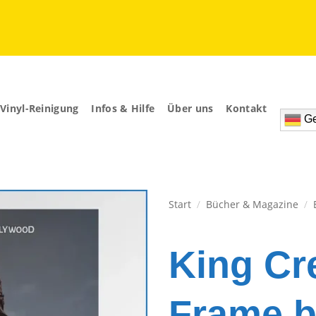
Vinyl-Reinigung
Infos & Hilfe
Über uns
Kontakt
Ge
Start
/
Bücher & Magazine
/
Zur
Wunschliste
King Cr
hinzufügen
Frame b