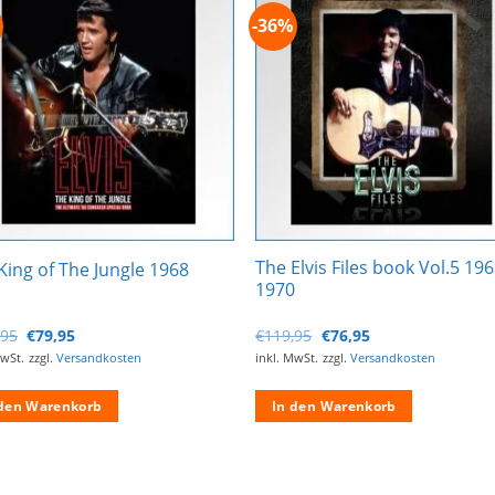
-36%
Zur
Zur
Wunschliste
Wunschli
hinzufügen
hinzufü
The Elvis Files book Vol.5 196
King of The Jungle 1968
1970
Ursprünglicher
Aktueller
Ursprünglicher
Aktueller
,95
€
79,95
€
119,95
€
76,95
Preis
Preis
Preis
Preis
MwSt.
zzgl.
Versandkosten
inkl. MwSt.
zzgl.
Versandkosten
war:
ist:
war:
ist:
€109,95
€79,95.
€119,95
€76,95.
 den Warenkorb
In den Warenkorb