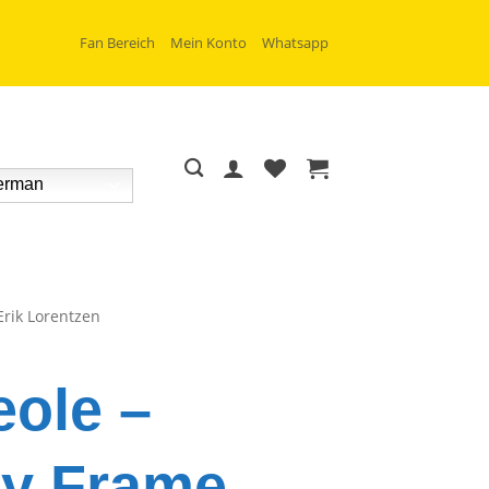
Fan Bereich
Mein Konto
Whatsapp
rman
Erik Lorentzen
eole –
y Frame