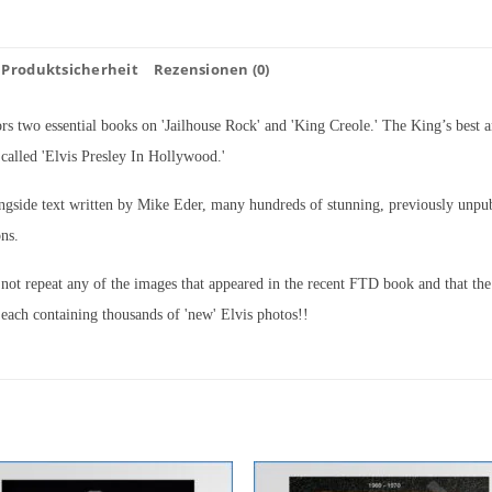
Produktsicherheit
Rezensionen (0)
ors two essential books on 'Jailhouse Rock' and 'King Creole.' The King’s best
s called 'Elvis Presley In Hollywood.'
ngside text written by Mike Eder, many hundreds of stunning, previously unpub
ons.
l not repeat any of the images that appeared in the recent FTD book and that th
 each containing thousands of 'new' Elvis photos!!