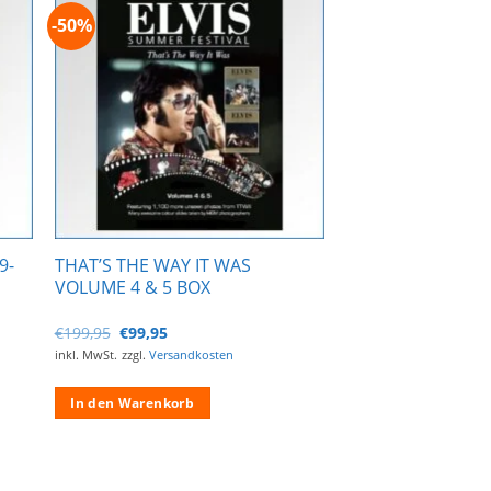
-50%
Zur
ste
Wunschliste
gen
hinzufügen
9-
THAT’S THE WAY IT WAS
VOLUME 4 & 5 BOX
Ursprünglicher
Aktueller
€
199,95
€
99,95
Preis
Preis
inkl. MwSt.
zzgl.
Versandkosten
war:
ist:
€199,95
€99,95.
In den Warenkorb