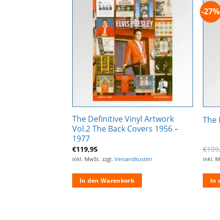
-27%
Zur
Zur
Wunschliste
Wunschliste
hinzufügen
hinzufügen
s – Ausgabe 1 /
The Definitive Vinyl Artwork
The 
Vol.2 The Back Covers 1956 –
1977
€
119,95
€
109
ndkosten
inkl. MwSt.
zzgl.
Versandkosten
inkl. 
rb
In den Warenkorb
In