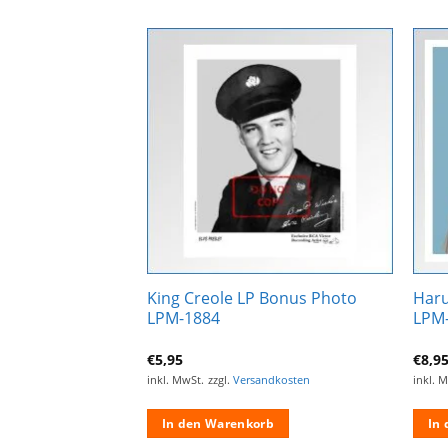
Zur
Zur
Wunschliste
Wunschliste
hinzufügen
hinzufügen
King Creole LP Bonus Photo
Har
alender 2024 A3
LPM-1884
LPM
€
5,95
€
8,9
ndkosten
inkl. MwSt.
zzgl.
Versandkosten
inkl. 
rb
In den Warenkorb
In