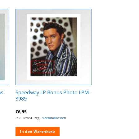
Zur
ste
Wunschliste
gen
hinzufügen
ns
Speedway LP Bonus Photo LPM-
3989
€
6,95
inkl. MwSt.
zzgl.
Versandkosten
In den Warenkorb