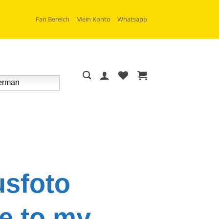
Fan Bereich
Mein Konto
Whatsapp
rman
sfoto
e to my