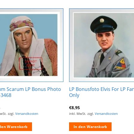
Zur
Zur
Wunschliste
Wunschli
hinzufügen
hinzufü
um Scarum LP Bonus Photo
LP Bonusfoto Elvis For LP Fa
-3468
Only
5
€
8,95
MwSt.
zzgl.
Versandkosten
inkl. MwSt.
zzgl.
Versandkosten
 den Warenkorb
In den Warenkorb