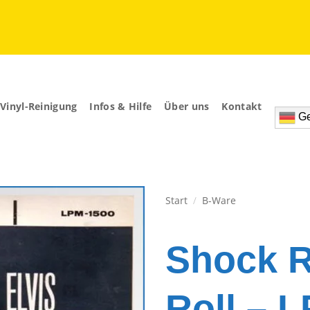
Vinyl-Reinigung
Infos & Hilfe
Über uns
Kontakt
Ge
Start
/
B-Ware
Zur
Wunschliste
Shock Ra
hinzufügen
Roll – 