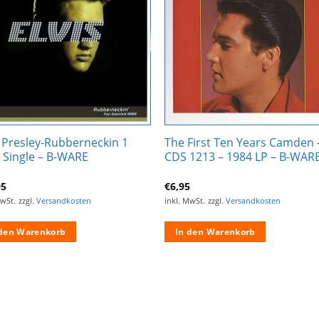
hinzufügen
hinzufü
s Presley-Rubberneckin 1
The First Ten Years Camden 
 Single – B-WARE
CDS 1213 – 1984 LP – B-WAR
95
€
6,95
MwSt.
zzgl.
Versandkosten
inkl. MwSt.
zzgl.
Versandkosten
 den Warenkorb
In den Warenkorb