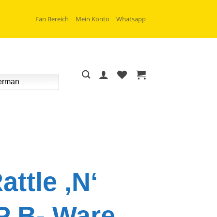
Fan Bereich
Mein Konto
Whatsapp
rman
ttle ‚N‘
LP B- Ware