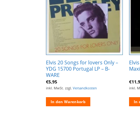
hinzufügen
hinzufügen
oove Replica –
Elvis 20 Songs for lovers Only –
Elvi
P + CD – B-WARE
YDG 15700 Portugal LP – B-
Maxi
WARE
€
5,95
€
11,
ndkosten
inkl. MwSt.
zzgl.
Versandkosten
inkl. 
rb
In den Warenkorb
In