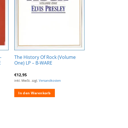
gen
hinzufügen
–
The History Of Rock (Volume
E
One) LP – B-WARE
€
12,95
inkl. MwSt.
zzgl.
Versandkosten
In den Warenkorb