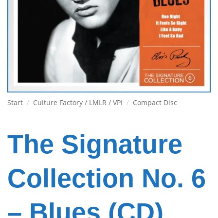
Start
/
Culture Factory / LMLR / VPI
/
Compact Disc
The Signature
Collection No. 6
– Blues (CD)