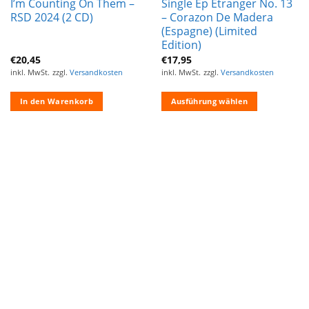
I’m Counting On Them –
Single Ep Etranger No. 13
RSD 2024 (2 CD)
– Corazon De Madera
(Espagne) (Limited
Edition)
€
20,45
€
17,95
inkl. MwSt.
zzgl.
Versandkosten
inkl. MwSt.
zzgl.
Versandkosten
In den Warenkorb
Ausführung wählen
Dieses
Produkt
weist
mehrere
Varianten
auf.
Die
Optionen
können
auf
der
Produktseite
gewählt
werden