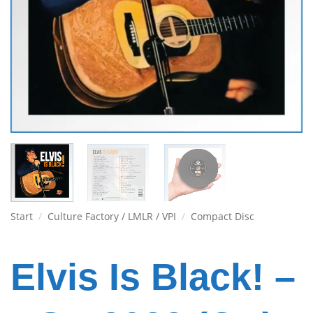
Start
/
Culture Factory / LMLR / VPI
/
Compact Disc
Elvis Is Black! –