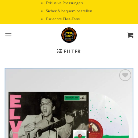
Zum
Exklusive Pressungen
Inhalt
Sicher & bequem bestellen
springen
Für echte Elvis-Fans
FILTER
Zur
Wunschliste
hinzufügen