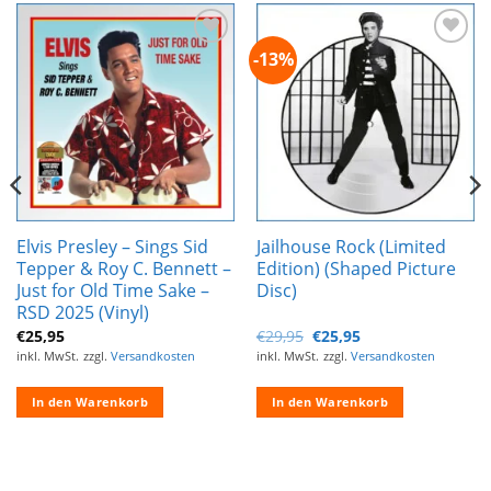
-13%
Zur
Zur
Wunschliste
Wunschliste
hinzufügen
hinzufügen
Elvis Presley – Sings Sid
Jailhouse Rock (Limited
Tepper & Roy C. Bennett –
Edition) (Shaped Picture
Just for Old Time Sake –
Disc)
RSD 2025 (Vinyl)
Ursprünglicher
Aktueller
€
25,95
€
29,95
€
25,95
Preis
Preis
inkl. MwSt.
zzgl.
Versandkosten
inkl. MwSt.
zzgl.
Versandkosten
war:
ist:
€29,95
€25,95.
In den Warenkorb
In den Warenkorb