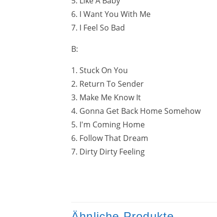
5. Like A Baby
6. I Want You With Me
7. I Feel So Bad
B:
1. Stuck On You
2. Return To Sender
3. Make Me Know It
4. Gonna Get Back Home Somehow
5. I'm Coming Home
6. Follow That Dream
7. Dirty Dirty Feeling
Ähnliche Produkte