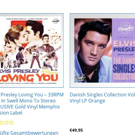
Zur
Zur
Wunschliste
Wunschli
hinzufügen
hinzufü
s Presley Loving You – 33RPM
Danish Singles Collection Vol
 In Swell Mono To Stereo
Vinyl LP Orange
USIVE Gold Vinyl Memphis
ion Label
rtet
€
49,95
rüfte Gesamtbewertungen