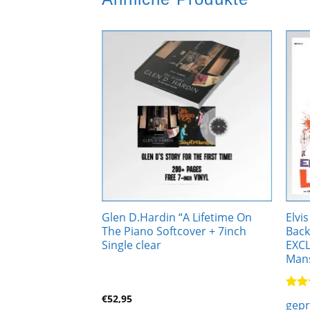
Zur
Zur
Wunschliste
Wunschliste
hinzufügen
hinzufügen
Glen D.Hardin “A Lifetime On
Elvi
n LP Pink Vinyl
The Piano Softcover + 7inch
Back
Single clear
EXCL
Mans
€
52,95
Bewe
gep
mit