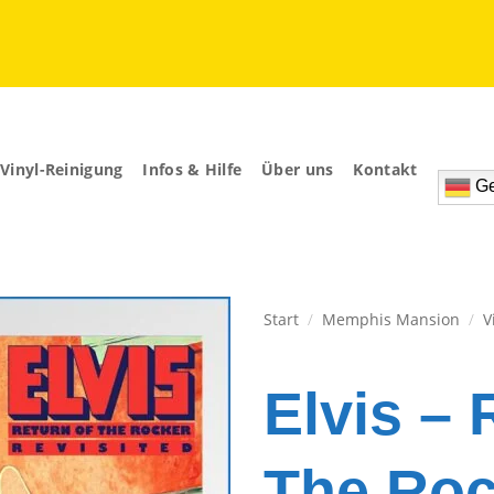
Vinyl-Reinigung
Infos & Hilfe
Über uns
Kontakt
Ge
Start
/
Memphis Mansion
/
V
Zur
Wunschliste
Elvis – 
hinzufügen
The Roc