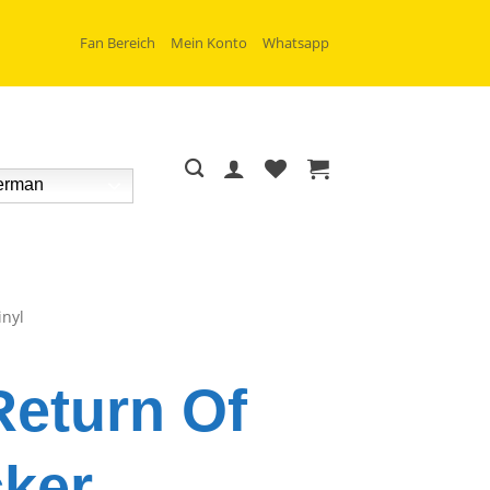
Fan Bereich
Mein Konto
Whatsapp
rman
inyl
Return Of
ker