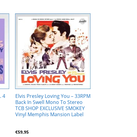
Zur
ste
Wunschliste
gen
hinzufügen
. 4
Elvis Presley Loving You – 33RPM
Back In Swell Mono To Stereo
TCB SHOP EXCLUSIVE SMOKEY
Vinyl Memphis Mansion Label
€
59,95