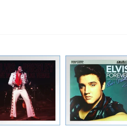
Zur
Zur
Wunschliste
Wunschli
hinzufügen
hinzufü