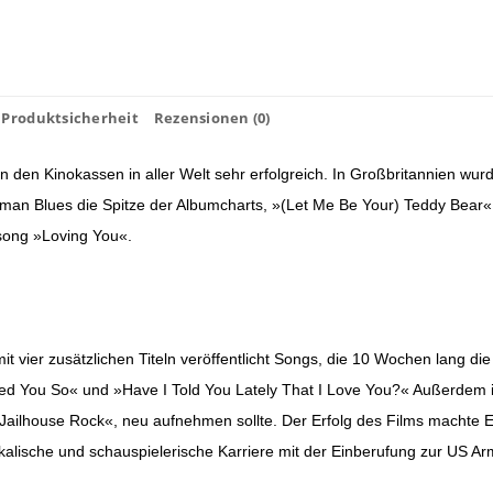
Produktsicherheit
Rezensionen (0)
n den Kinokassen in aller Welt sehr erfolgreich. In Großbritannien wu
man Blues die Spitze der Albumcharts, »(Let Me Be Your) Teddy Bear«, »
ong »Loving You«.
it vier zusätzlichen Titeln veröffentlicht Songs, die 10 Wochen lang d
 Need You So« und »Have I Told You Lately That I Love You?« Außerdem i
»Jailhouse Rock«, neu aufnehmen sollte. Der Erfolg des Films machte 
kalische und schauspielerische Karriere mit der Einberufung zur US Arm