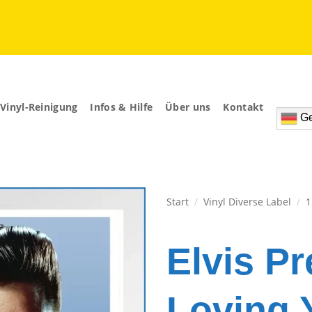
Vinyl-Reinigung
Infos & Hilfe
Über uns
Kontakt
Ge
Start
/
Vinyl Diverse Label
/
1
Zur
Wunschliste
Elvis Pr
hinzufügen
Loving 