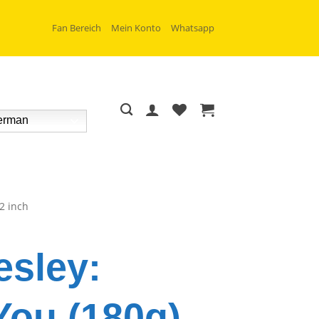
Fan Bereich
Mein Konto
Whatsapp
rman
2 inch
esley:
You (180g)