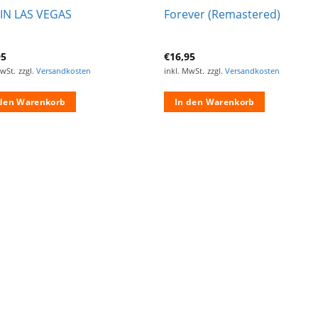
 IN LAS VEGAS
Forever (Remastered)
95
€
16,95
MwSt.
zzgl.
Versandkosten
inkl. MwSt.
zzgl.
Versandkosten
 den Warenkorb
In den Warenkorb