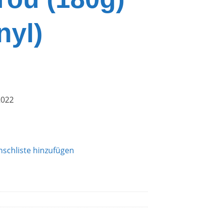
nyl)
2022
schliste hinzufügen