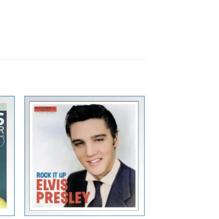
Zur
ste
Wunschliste
gen
hinzufügen