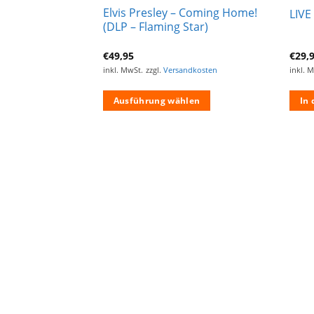
Elvis Presley – Coming Home!
 Album – Vinyl LP
LIVE
(DLP – Flaming Star)
€
49,95
€
29,
ndkosten
inkl. MwSt.
zzgl.
Versandkosten
inkl. 
len
Ausführung wählen
In
Dieses
Produkt
weist
mehrere
Varianten
auf.
Die
Optionen
können
auf
der
Produktseite
gewählt